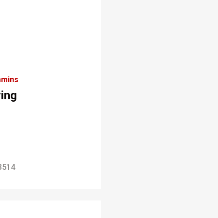
mins
ring
3514