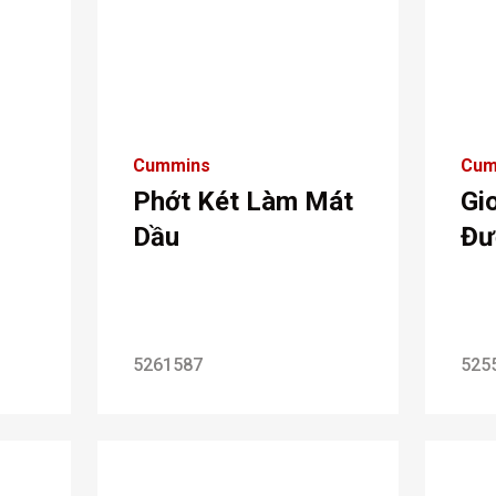
Cummins
Cum
Phớt Két Làm Mát
Gi
Dầu
Đư
5261587
525