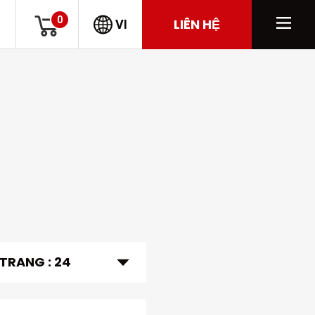
0
LIÊN HỆ
VI
 TRANG :
24