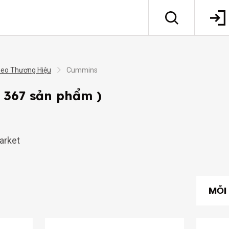
heo Thương Hiệu
Cummins
( 367 sản phẩm )
arket
MỖI