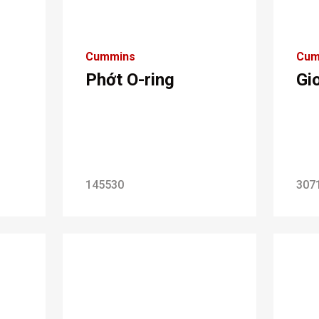
Cummins
Cum
Phớt O-ring
Gi
145530
307