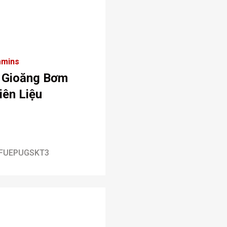
mins
 Gioăng Bơm
iên Liệu
FUEPUGSKT3