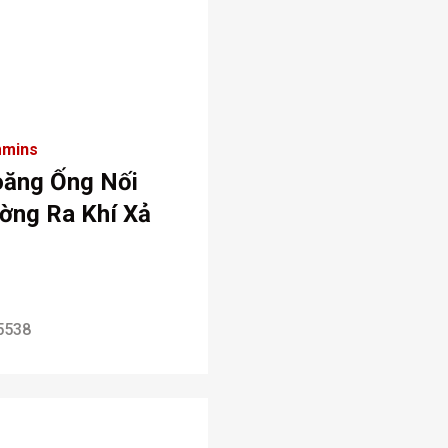
mins
oăng Ống Nối
ờng Ra Khí Xả
5538