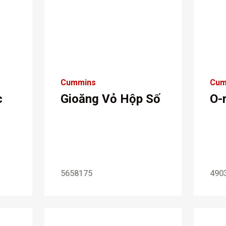
Cummins
Cum
c
Gioăng Vỏ Hộp Số
O-
5658175
490