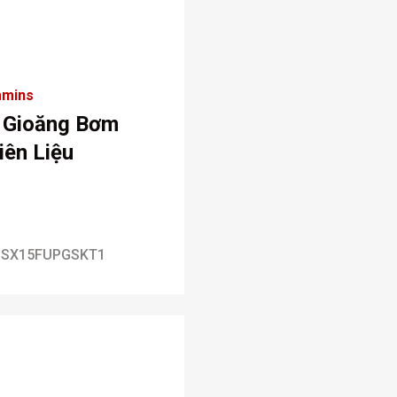
mins
 Gioăng Bơm
iên Liệu
ISX15FUPGSKT1