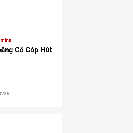
mins
oăng Cổ Góp Hút
3235