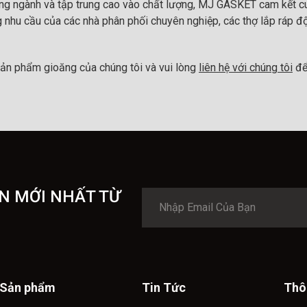
ong ngành và tập trung cao vào chất lượng, MJ GASKET cam kết cu
 nhu cầu của các nhà phân phối chuyên nghiệp, các thợ lắp ráp đ
ản phẩm gioăng của chúng tôi và vui lòng
liên hệ với chúng tôi
để
N MỚI NHẤT TỪ
Sản phẩm
Tin Tức
Thô