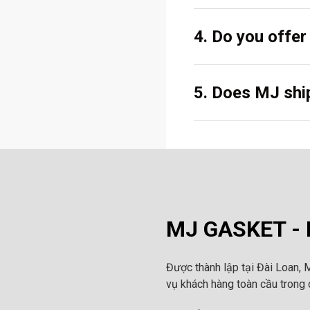
4. Do you offe
5. Does MJ ship
MJ GASKET - N
Được thành lập tại Đài Loan, 
vụ khách hàng toàn cầu trong c