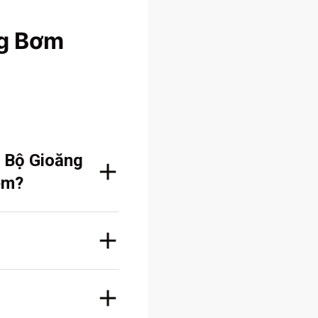
g Bơm
 Bộ Gioăng
em?