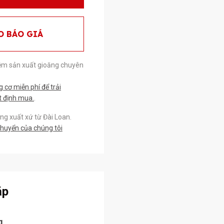
O BÁO GIÁ
ệm sản xuất gioăng chuyên
cơ miễn phí để trải
t định mua.
.
g xuất xứ từ Đài Loan.
chuyển của chúng tôi
ặp
g