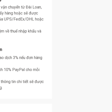
 vận chuyển từ Đài Loan,
lấy hàng hoặc sẽ được
 của UPS/FedEx/DHL hoặc
ệm về thuế nhập khẩu và
n
giao dịch 3% nếu đơn hàng
ịch 10% PayPal cho mỗi
thông tin chi tiết sẽ được
g.