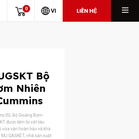
0
LIÊN HỆ
VI
UGSKT Bộ
ơm Nhiên
 Cummins
ns ISL Bộ Gioăng Bơm
T được làm từ vật liệu
ộ vừa vặn hoàn hảo và khả
y. MJ GASKET, nhà sản xuất