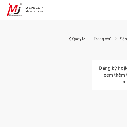
Quay lại
Trang chủ
Sản
Đăng ký hoặ
xem thêm t
p