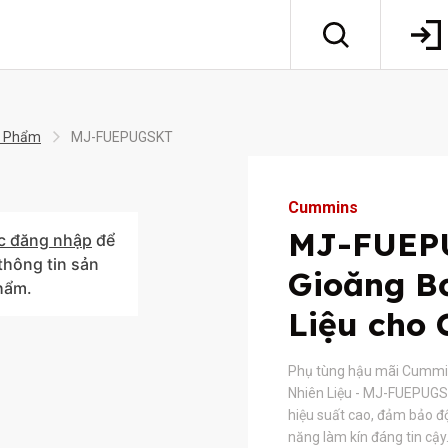
 Phẩm
MJ-FUEPUGSKT
Cummins
MJ-FUEP
c đăng nhập
để
hông tin sản
Gioăng B
hẩm.
Liệu cho
Phụ tùng hậu mãi Cummi
Nhiên Liệu - MJ-FUEPUGSK
hiệu suất cao, đảm bảo đ
năng làm kín đáng tin cậ