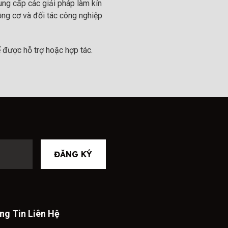
ng cấp các giải pháp làm kín
ộng cơ và đối tác công nghiệp
 được hỗ trợ hoặc hợp tác.
ĐĂNG KÝ
ng Tin Liên Hệ