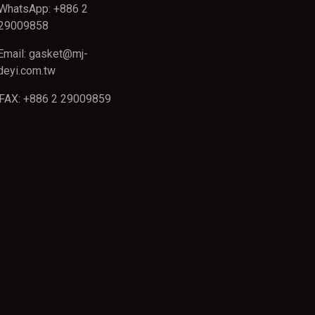
WhatsApp: +886 2
29009858
Email: gasket@mj-
deyi.com.tw
FAX: +886 2 29009859