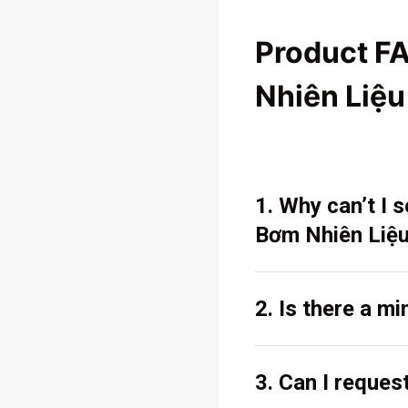
Product F
Nhiên Liệ
1. Why can’t I
Bơm Nhiên Liệu
2. Is there a m
3. Can I reques