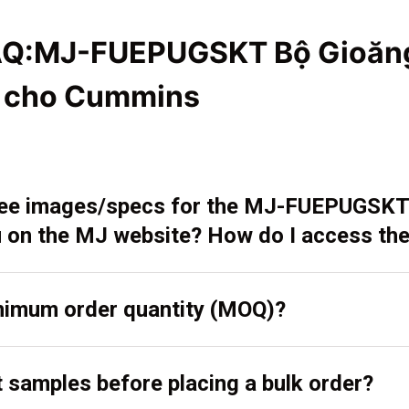
AQ:MJ-FUEPUGSKT Bộ Gioăn
u cho Cummins
 see images/specs for the MJ-FUEPUGSKT
 on the MJ website? How do I access th
inimum order quantity (MOQ)?
t samples before placing a bulk order?