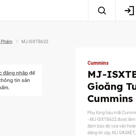
 Phẩm
MJ-ISXTB622
Cummins
MJ-ISXTB
c đăng nhập
để
hông tin sản
Gioăng T
hẩm.
Cummins
Phụ tùng hậu mãi Cummi
- MJ-ISXTB622 được làm từ
đảm bảo độ vừa vặn hoàn
đáng tin cậy. MJ GASKET,