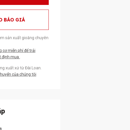
O BÁO GIÁ
ệm sản xuất gioăng chuyên
cơ miễn phí để trải
t định mua.
.
g xuất xứ từ Đài Loan.
chuyển của chúng tôi
ặp
g