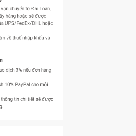
 vận chuyển từ Đài Loan,
lấy hàng hoặc sẽ được
 của UPS/FedEx/DHL hoặc
ệm về thuế nhập khẩu và
n
giao dịch 3% nếu đơn hàng
ịch 10% PayPal cho mỗi
thông tin chi tiết sẽ được
g.