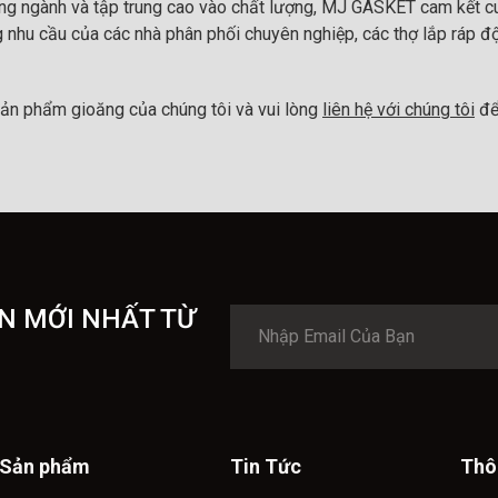
ong ngành và tập trung cao vào chất lượng, MJ GASKET cam kết cu
 nhu cầu của các nhà phân phối chuyên nghiệp, các thợ lắp ráp đ
ản phẩm gioăng của chúng tôi và vui lòng
liên hệ với chúng tôi
để
N MỚI NHẤT TỪ
Sản phẩm
Tin Tức
Thô