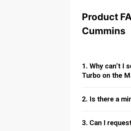
Product F
Cummins
1. Why can’t I
Turbo on the M
2. Is there a m
3. Can I reques