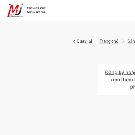
Quay lại
Trang chủ
Sản
Đăng ký hoặ
xem thêm t
p