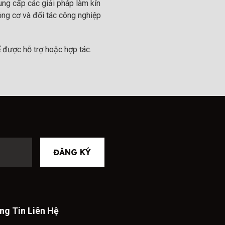
ng cấp các giải pháp làm kín
ộng cơ và đối tác công nghiệp
 được hỗ trợ hoặc hợp tác.
ĐĂNG KÝ
ng Tin Liên Hệ