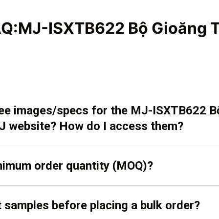
AQ:MJ-ISXTB622 Bộ Gioăng T
 see images/specs for the MJ-ISXTB622 B
J website? How do I access them?
inimum order quantity (MOQ)?
t samples before placing a bulk order?