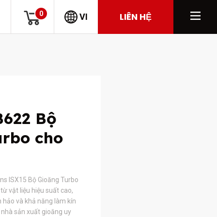
0
LIÊN HỆ
VI
622 Bộ
urbo cho
ns ISX15 Bộ Gioăng Turbo
 vật liệu hiệu suất cao,
 hảo và khả năng làm kín
 nhà sản xuất gioăng uy