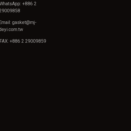
WhatsApp: +886 2
29009858
Email: gasket@mj-
deyi.com.tw
FAX: +886 2 29009859