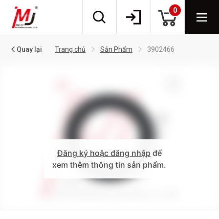
0
Quay lại
Trang chủ
Sản Phẩm
3902466
Đăng ký hoặc đăng nhập
để
xem thêm thông tin sản phẩm.