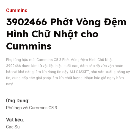
Cummins
3902466 Phớt Vòng Đệm
Hình Chữ Nhật cho
Cummins
Phụ tùng hậu mãi Cummins C8.3 Phớt Vòng Đệm Hình Chữ Nhật -
3902466 được làm từ vật liệu hiệu suất cao, đảm bảo độ vừa vặn hoàn
hảo và khả năng làm kín đáng tin cậy. MJ GASKET, nhà sản xuất gioăng uy
tín, cung cấp các giải pháp làm kín chất lượng. Nhận báo giá ngay hôm
nay!
Ứng Dụng:
Phù hợp với Cummins C8.3
Vật liệu:
Cao Su