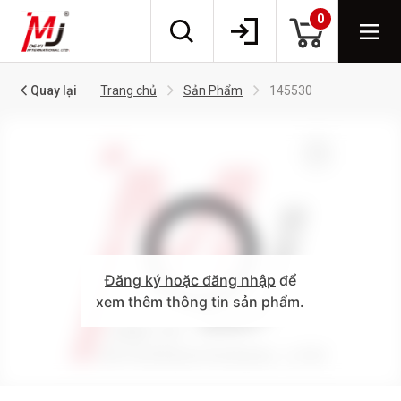
0
Quay lại
Trang chủ
Sản Phẩm
145530
Đăng ký hoặc đăng nhập
để
xem thêm thông tin sản phẩm.