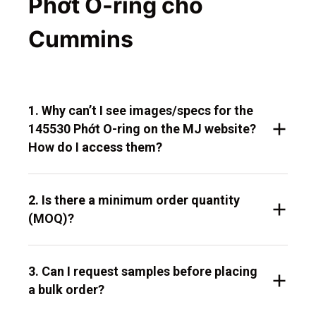
Phớt O-ring cho
Cummins
1. Why can’t I see images/specs for the
145530 Phớt O-ring on the MJ website?
How do I access them?
2. Is there a minimum order quantity
(MOQ)?
3. Can I request samples before placing
a bulk order?