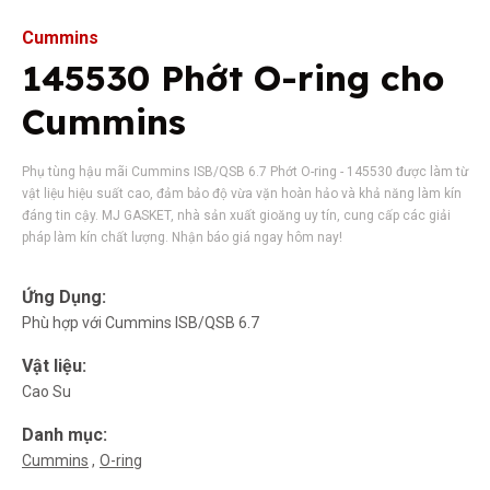
Cummins
145530 Phớt O-ring cho
Cummins
Phụ tùng hậu mãi Cummins ISB/QSB 6.7 Phớt O-ring - 145530 được làm từ
vật liệu hiệu suất cao, đảm bảo độ vừa vặn hoàn hảo và khả năng làm kín
đáng tin cậy. MJ GASKET, nhà sản xuất gioăng uy tín, cung cấp các giải
pháp làm kín chất lượng. Nhận báo giá ngay hôm nay!
Ứng Dụng:
Phù hợp với Cummins ISB/QSB 6.7
Vật liệu:
Cao Su
Danh mục:
Cummins
O-ring