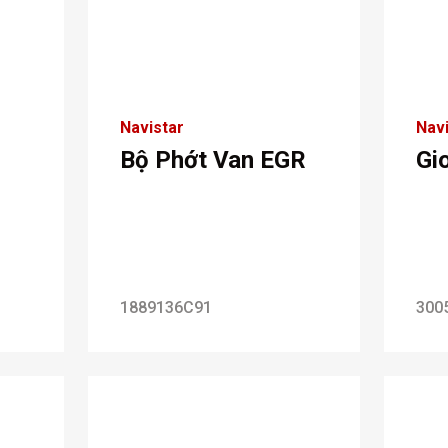
Navistar
Navi
Bộ Phớt Van EGR
Gi
1889136C91
300