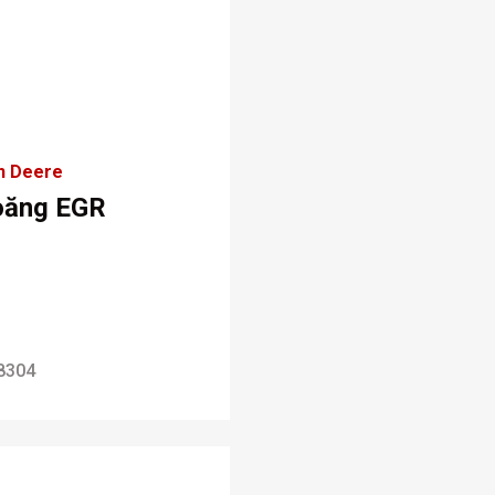
n Deere
oăng EGR
8304