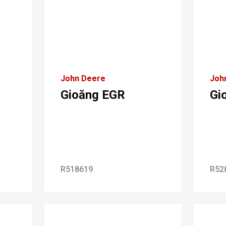
John Deere
Joh
Gioăng EGR
Gi
R518619
R52