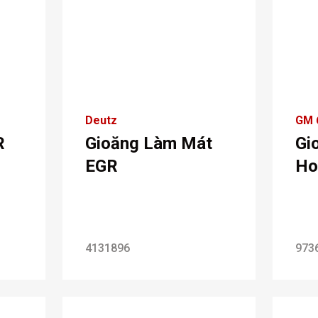
Deutz
GM 
R
Gioăng Làm Mát
Gi
EGR
Ho
4131896
973