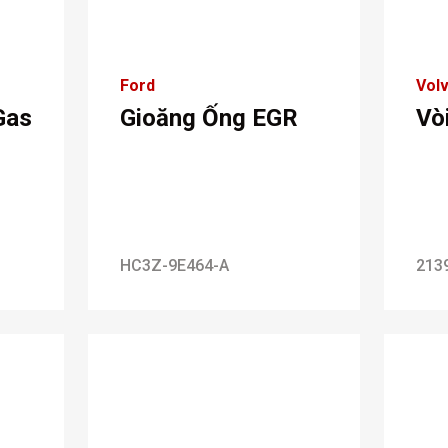
Ford
Vol
Gas
Gioăng Ống EGR
Vò
HC3Z-9E464-A
213