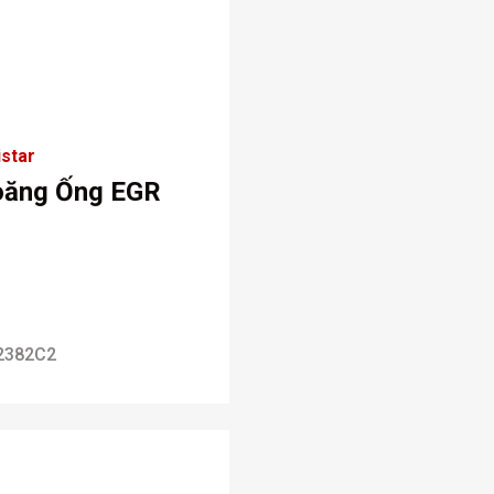
star
oăng Ống EGR
2382C2