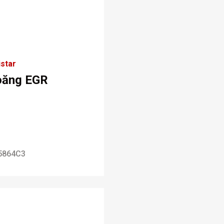
star
oăng EGR
5864C3