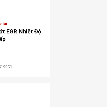
star
ớt EGR Nhiệt Độ
ấp
3199C1