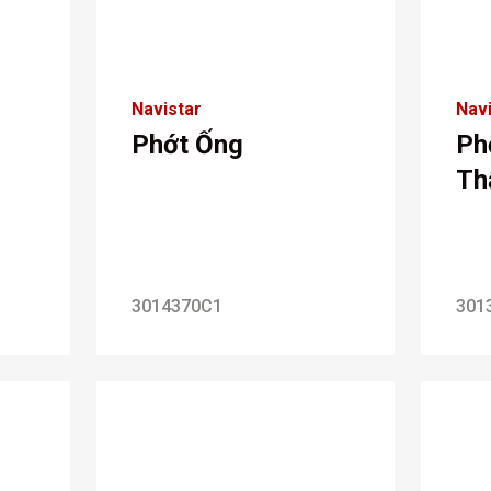
Navistar
Navi
Phớt Ống
Ph
Th
3014370C1
301