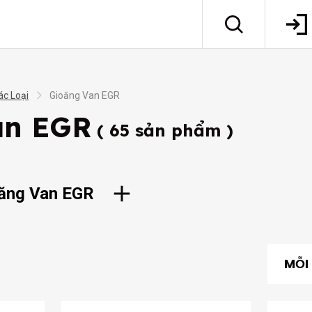
ác Loại
Gioăng Van EGR
an EGR
( 65 sản phẩm )
oăng Van EGR
MỖI