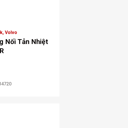
k
Volvo
g Nối Tản Nhiệt
R
34720