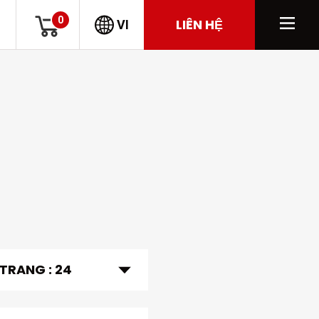
0
LIÊN HỆ
VI
 TRANG :
24