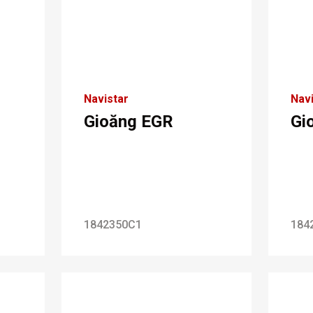
Navistar
Navi
Gioăng EGR
Gi
1842350C1
184