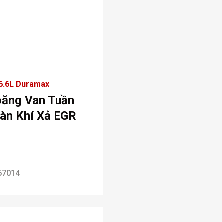
6.6L Duramax
oăng Van Tuần
àn Khí Xả EGR
67014