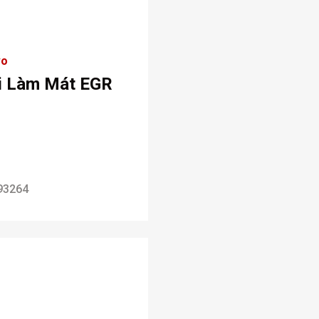
vo
i Làm Mát EGR
93264