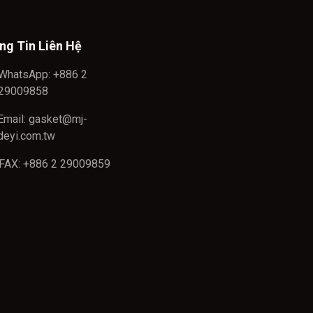
ng Tin Liên Hệ
WhatsApp: +886 2
29009858
Email: gasket@mj-
deyi.com.tw
FAX: +886 2 29009859