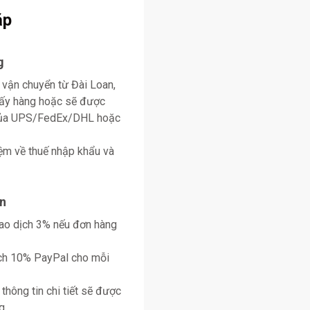
ặp
g
 vận chuyển từ Đài Loan,
lấy hàng hoặc sẽ được
 của UPS/FedEx/DHL hoặc
ệm về thuế nhập khẩu và
n
giao dịch 3% nếu đơn hàng
ịch 10% PayPal cho mỗi
thông tin chi tiết sẽ được
g.