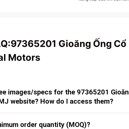
AQ:97365201 Gioăng Ống Cổ 
al Motors
 see images/specs for the 97365201 Gioă
 MJ website? How do I access them?
inimum order quantity (MOQ)?