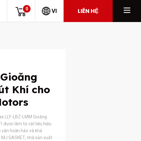
0
LIÊN HỆ
VI
 Gioăng
t Khí cho
Motors
ax LLY-LBZ-LMM Gioăng
 được làm từ vật liệu hiệu
a vặn hoàn hảo và khả
y. MJ GASKET, nhà sản xuất