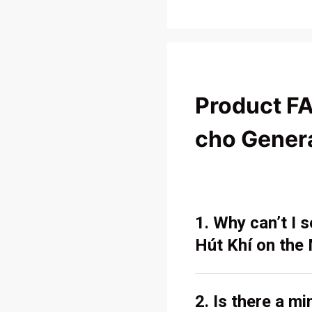
Product F
cho Gener
1. Why can’t I
Hút Khí on the
2. Is there a m