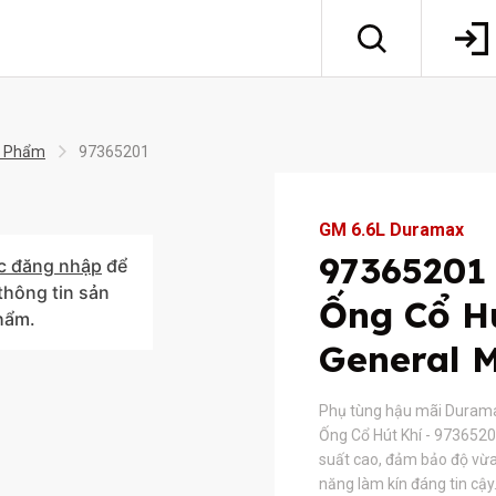
 Phẩm
97365201
GM 6.6L Duramax
97365201
c đăng nhập
để
hông tin sản
Ống Cổ Hú
hẩm.
General 
Phụ tùng hậu mãi Duram
Ống Cổ Hút Khí - 97365201
suất cao, đảm bảo độ vừ
năng làm kín đáng tin cậ