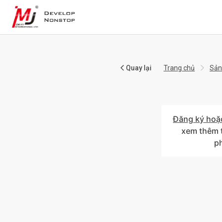
Quay lại
Trang chủ
Sản
Đăng ký hoặ
xem thêm t
p