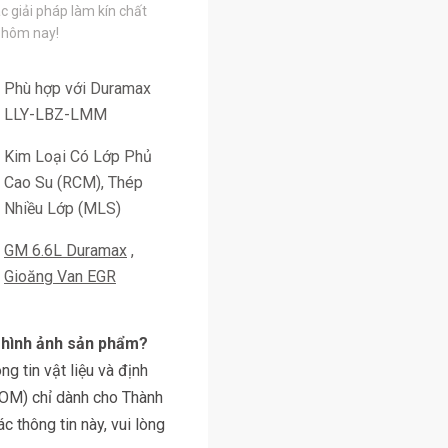
c giải pháp làm kín chất
 hôm nay!
Phù hợp với Duramax
LLY-LBZ-LMM
Kim Loại Có Lớp Phủ
Cao Su (RCM), Thép
Nhiều Lớp (MLS)
GM 6.6L Duramax
Gioăng Van EGR
y hình ảnh sản phẩm?
g tin vật liệu và định
BOM) chỉ dành cho Thành
 thông tin này, vui lòng