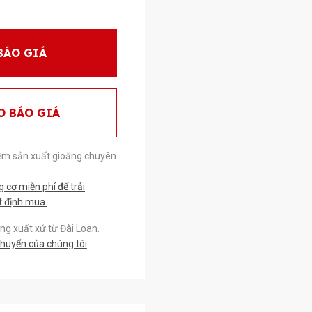
BÁO GIÁ
O BÁO GIÁ
ệm sản xuất gioăng chuyên
cơ miễn phí để trải
t định mua.
.
g xuất xứ từ Đài Loan.
chuyển của chúng tôi