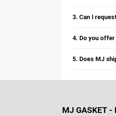
3. Can I reques
4. Do you offe
5. Does MJ ship
MJ GASKET - N