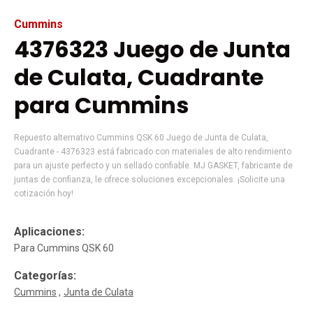
Cummins
4376323 Juego de Junta
de Culata, Cuadrante
para Cummins
Repuesto alternativo Cummins QSK 60 Juego de Junta de Culata,
Cuadrante - 4376323 está fabricado con materiales de alto rendimiento
para un ajuste perfecto y un sellado confiable. MJ GASKET, fabricante de
juntas de confianza, le ofrece soluciones excepcionales. ¡Solicite una
cotización hoy!
Aplicaciones:
Para Cummins QSK 60
Categorías:
Cummins
Junta de Culata