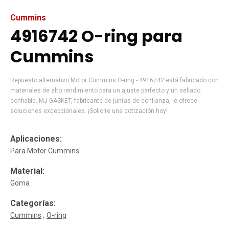
Cummins
4916742 O-ring para
Cummins
Repuesto alternativo Motor Cummins O-ring - 4916742 está fabricado con
materiales de alto rendimiento para un ajuste perfecto y un sellado
confiable. MJ GASKET, fabricante de juntas de confianza, le ofrece
soluciones excepcionales. ¡Solicite una cotización hoy!
Aplicaciones:
Para Motor Cummins
Material:
Goma
Categorías:
Cummins
O-ring