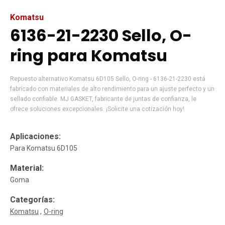
Komatsu
6136-21-2230 Sello, O-
ring para Komatsu
Repuesto alternativo Komatsu 6D105 Sello, O-ring - 6136-21-2230 está
fabricado con materiales de alto rendimiento para un ajuste perfecto y un
sellado confiable. MJ GASKET, fabricante de juntas de confianza, le
ofrece soluciones excepcionales. ¡Solicite una cotización hoy!
Aplicaciones:
Para Komatsu 6D105
Material:
Goma
Categorías:
Komatsu
O-ring