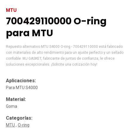
MTU
700429110000 O-ring
para MTU
Repuesto alternativo MTU S4000 O-ring - 700429110000 está fabricado
con materiales de alto rendimiento para un ajuste perfecto y un sellado
confiable. MJ GASKET, fabricante de juntas de confianza, le ofrece
soluciones excepcionales. ¡Solicite una cotización hoy!
Aplicaciones:
Para MTU S4000
Material:
Goma
Categorías:
MTU
O-ring