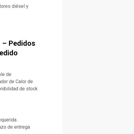
ores diésel y
 – Pedidos
pedido
ble de
dor de Calor de
nibilidad de stock
equerida.
lazo de entrega