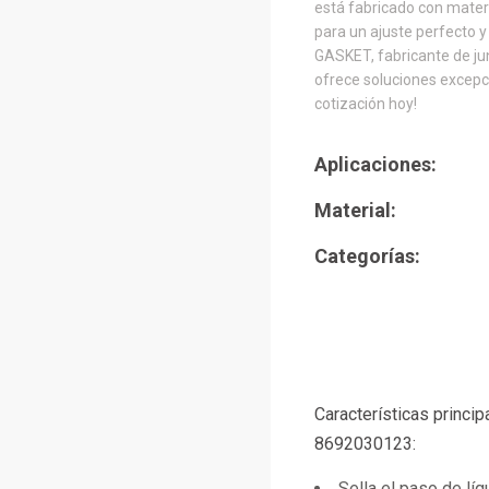
está fabricado con mater
para un ajuste perfecto y
GASKET, fabricante de jun
ofrece soluciones excepci
cotización hoy!
Aplicaciones:
Material:
Categorías:
Características princi
8692030123:
Sella el paso de líq