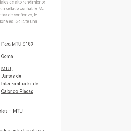
iales de alto rendimiento
 un sellado confiable. MJ
tas de confianza, le
onales. ¡Solicite una
Para MTU S183
Goma
MTU
Juntas de
Intercambiador de
Calor de Placas
pales – MTU
uidos entre las placas