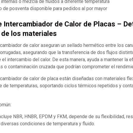
internas o mezcla de fluidos a diferente temperatura
 de posventa disponible para pedidos al por mayor
e Intercambiador de Calor de Placas – Det
 de los materiales
rcambiador de calor aseguran un sellado hermético entre los can
corrugadas, asegurando que la transferencia de dos flujos disti
el intercambio del calor. De esta manera, ayuda a mantener la ef
nas o contaminación cruzada que podrían comprometer el rendimi
rcambiador de calor de placa están diseñadas con materiales fle
e de temperaturas, soportando ciclos térmicos repetidos y conta
común:
ncluye NBR, HNBR, EPDM y FKM, depende de su flexibilidad, res
 diversas condiciones de temperatura y fluido.