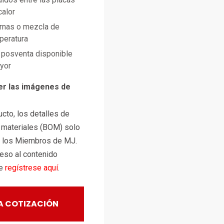
calor
ernas o mezcla de
mperatura
posventa disponible
ayor
er las imágenes de
cto, los detalles de
e materiales (BOM) solo
a los Miembros de MJ.
ceso al contenido
te
regístrese aquí
.
A COTIZACIÓN