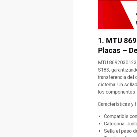
1. MTU 869
Placas – De
MTU 8692030123 J
S183, garantizando
transferencia del c
sistema. Un sellad
los componentes i
Características y
Compatible co
Categoría: Junt
Sella el paso d