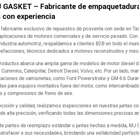
J GASKET – Fabricante de empaquetadur
s con experiencia
abricante exclusivo de repuestos de posventa con sede en Ta
aplicaciones de motores comerciales y de servicio pesado. Co
industria automotriz, respaldamos a clientes B2B en todo el mund
refacciones, técnicos dedicados a motores reconstruidos y mecán
productos abarca una amplia gama de modelos de motor diesel d
ummins, Caterpillar, Detroit Diesel, Volvo, etc. Por un lado, m
caciones de camionetas, como Ford Powerstroke y GM 6.6 Durama
tas para equipos montados fuera del motor, como intercambiador
s y compresores de freno de aire.
recisión y calidad, realizamos inspecciones en nuestras juntas 
e alta precisión, verificando todas las dimensiones precisas an
te partes de reemplazo estándar o juntas hechas a medida, MJ
satisfacer a sus necesidades, brindando una sellabilidad perfect