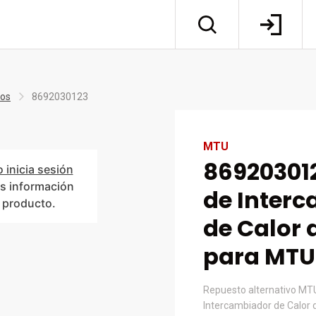
tos
8692030123
MTU
86920301
o inicia sesión
s información
de Inter
l producto.
de Calor 
para MTU
Repuesto alternativo MT
Intercambiador de Calor