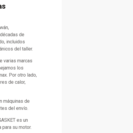
as
iwán,
n décadas de
o, incluidos
icos del taller.
e varias marcas
anejamos los
x. Por otro lado,
es de calor,
con máquinas de
tes del envío.
 GASKET es un
a para su motor.