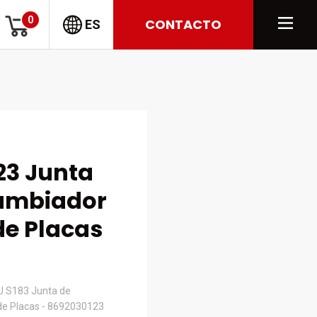
0
CONTACTO
ES
23 Junta
cambiador
de Placas
U S183 Junta de
 de Placas - 8692030123