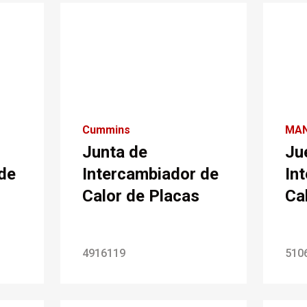
Cummins
MA
Junta de
Ju
de
Intercambiador de
In
Calor de Placas
Ca
4916119
510