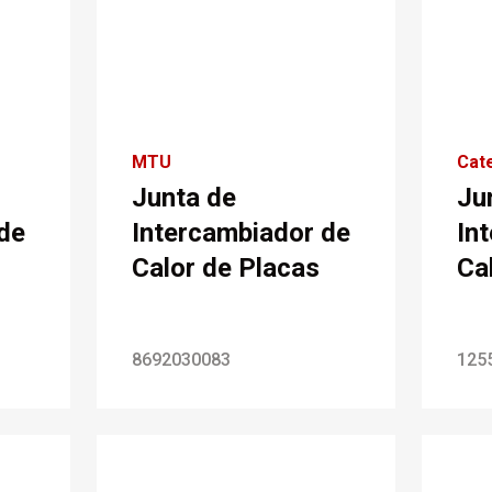
MTU
Cate
Junta de
Ju
de
Intercambiador de
In
Calor de Placas
Ca
8692030083
125