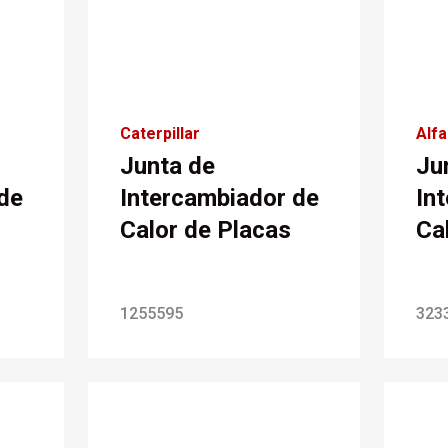
Caterpillar
Alfa
Junta de
Ju
de
Intercambiador de
In
Calor de Placas
Ca
1255595
323