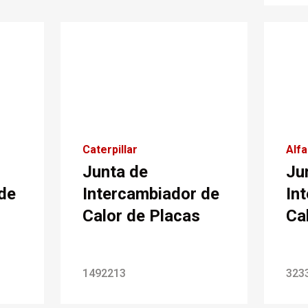
Caterpillar
Alfa
Junta de
Ju
de
Intercambiador de
In
Calor de Placas
Ca
1492213
323