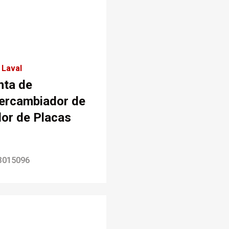
 Laval
nta de
tercambiador de
lor de Placas
3015096