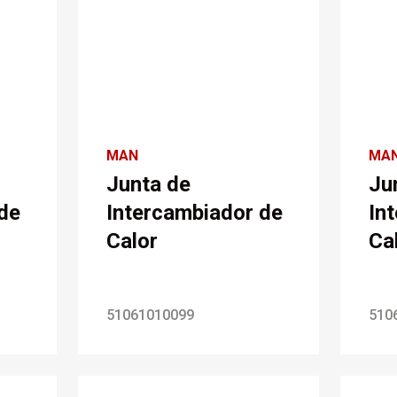
MAN
MA
Junta de
Ju
de
Intercambiador de
In
Calor
Ca
51061010099
510