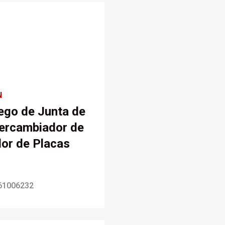
N
ego de Junta de
tercambiador de
lor de Placas
61006232