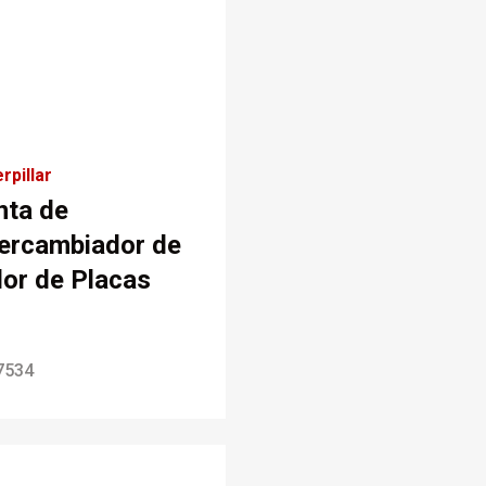
rpillar
nta de
tercambiador de
lor de Placas
7534