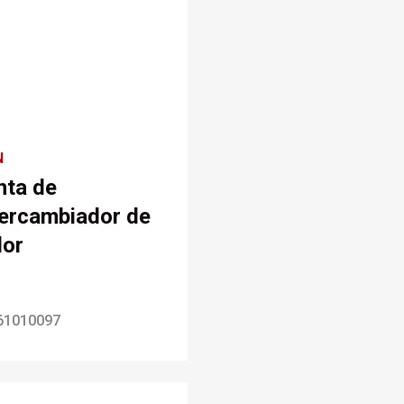
N
nta de
tercambiador de
lor
61010097