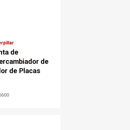
rpillar
nta de
tercambiador de
lor de Placas
5600