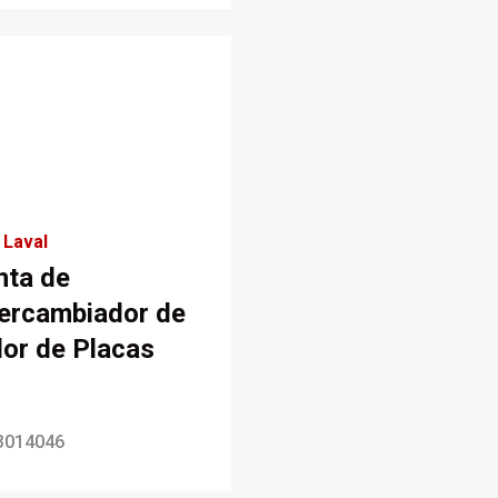
 Laval
nta de
tercambiador de
lor de Placas
3014046