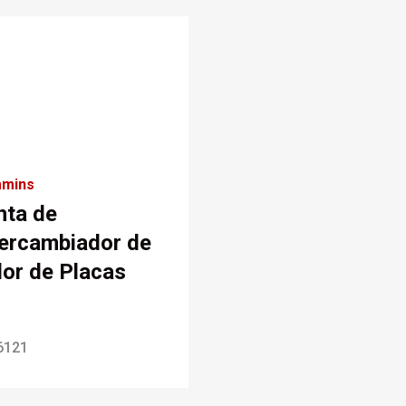
mins
nta de
tercambiador de
lor de Placas
6121