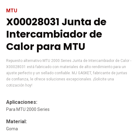
MTU
X00028031 Junta de
Intercambiador de
Calor para MTU
Repuesto alternativo MTU 2000 Series Junta de Intercambiador de Calor -
X00028031 está fabricado con materiales de alto rendimiento para un
ajuste perfecto y un sellado confiable. MJ GASKET, fabricante de juntas
de confianza, le ofrece soluciones excepcionales. ¡Solicite una
cotización hoy!
Aplicaciones:
Para MTU 2000 Series
Material:
Goma