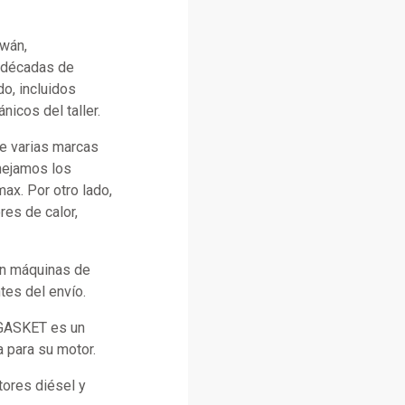
iwán,
n décadas de
o, incluidos
icos del taller.
e varias marcas
anejamos los
x. Por otro lado,
es de calor,
con máquinas de
tes del envío.
 GASKET es un
a para su motor.
ores diésel y