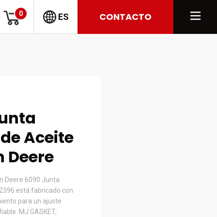
0
CONTACTO
ES
Junta
 de Aceite
n Deere
hn Deere 6090 Junta
32396 está fabricado con
iento para un ajuste
nfiable. MJ GASKET,