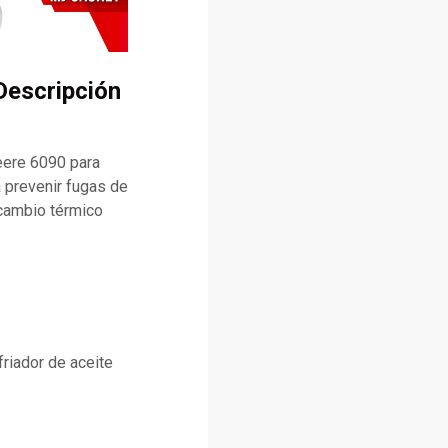
Descripción
eere 6090 para
a prevenir fugas de
rcambio térmico
friador de aceite