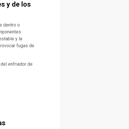
es y de los
te dentro o
componentes
stable y la
provocar fugas de
 del enfriador de
as