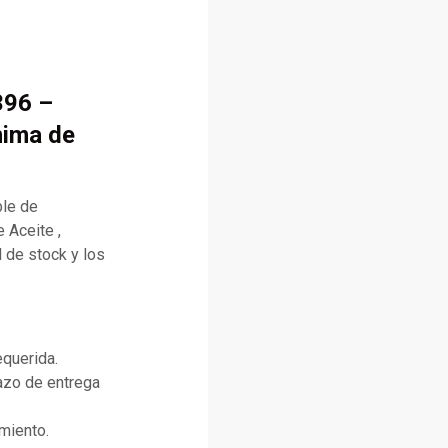
396 –
nima de
ble de
 Aceite ,
 de stock y los
equerida.
lazo de entrega
miento.