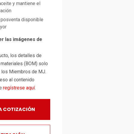
ceite y mantiene el
ración
posventa disponible
ayor
er las imágenes de
cto, los detalles de
e materiales (BOM) solo
a los Miembros de MJ.
ceso al contenido
te
regístrese aquí
.
A COTIZACIÓN