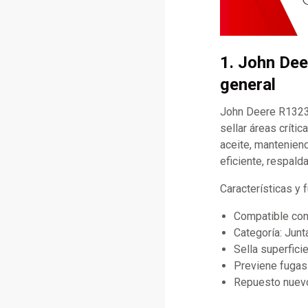
1. John Dee
general
John Deere R13239
sellar áreas críti
aceite, mantenien
eficiente, respald
Características y
Compatible co
Categoría: Junt
Sella superfici
Previene fugas 
Repuesto nuevo