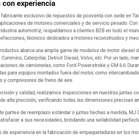
s con experiencia
abricante exclusivo de repuestos de posventa con sede en Ta
aplicaciones de motores comerciales y de servicio pesado. Co
industria automotriz, respaldamos a clientes B2B en todo el mund
refacciones, técnicos dedicados a motores reconstruidos y mecán
productos abarca una amplia gama de modelos de motor diesel d
ummins, Caterpillar, Detroit Diesel, Volvo, etc. Por un lado, m
caciones de camionetas, como Ford Powerstroke y GM 6.6 Durama
tas para equipos montados fuera del motor, como intercambiador
s y compresores de freno de aire.
recisión y calidad, realizamos inspecciones en nuestras juntas 
e alta precisión, verificando todas las dimensiones precisas an
te partes de reemplazo estándar o juntas hechas a medida, MJ
satisfacer a sus necesidades, brindando una sellabilidad perfect
 de experiencia en la fabricación de empaquetaduras en los mot