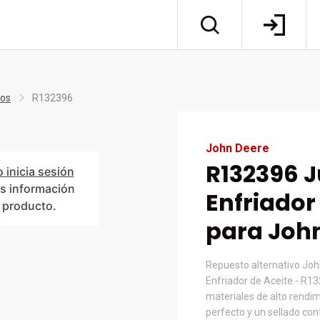
tos
R132396
John Deere
R132396 
o inicia sesión
s información
Enfriador
l producto.
para Joh
Repuesto alternativo Jo
Enfriador de Aceite - R1
materiales de alto rendim
perfecto y un sellado co