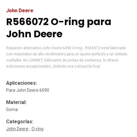
John Deere
R566072 O-ring para
John Deere
Repuesto alternativo John Deere 6090 O-ring - R566072 está fabricado
con materiales de alto rendimiento para un ajuste perfecto y un sellado
confiable. MJ GASKET, fabricante de juntas de confianza, le ofrece
soluciones excepcionales. ¡Solicite una cotización hoy!
Aplicaciones:
Para John Deere 6090
Material:
Goma
Categorías:
John Deere
O-ring