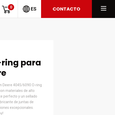
0
CONTACTO
ES
ring para
re
hn Deere 4045/6090 O-ring
con materiales de alto
e perfecto y un sellado
bricante de juntas de
ciones excepcionales.
oy!