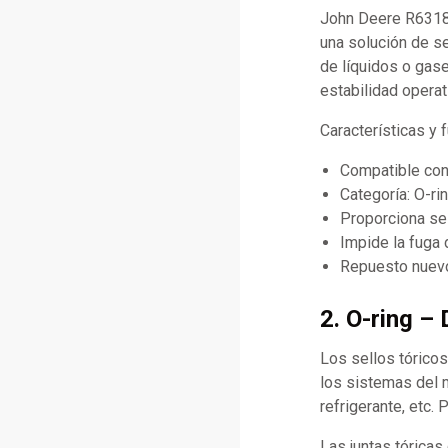
John Deere R63185
una solución de se
de líquidos o gase
estabilidad operat
Características y
Compatible co
Categoría: O-ri
Proporciona sel
Impide la fuga 
Repuesto nuevo
2. O-ring – 
Los sellos tórico
los sistemas del m
refrigerante, etc.
Las juntas tóricas