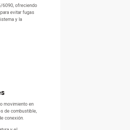
5/6090, ofreciendo
para evitar fugas
sistema y la
es
jo movimiento en
os de combustible,
de conexión.
tura y el