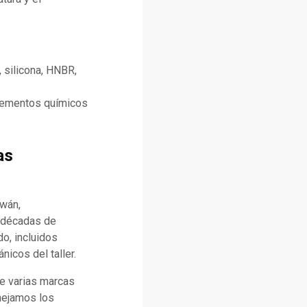
 silicona, HNBR,
elementos químicos
as
iwán,
n décadas de
o, incluidos
icos del taller.
e varias marcas
anejamos los