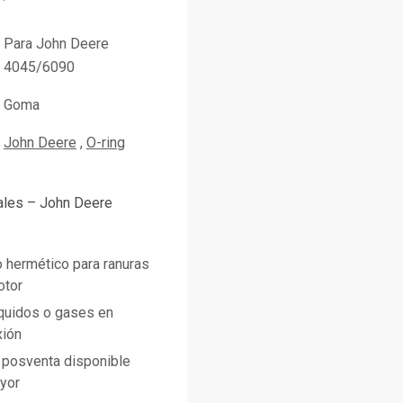
Para John Deere
4045/6090
Goma
John Deere
O-ring
pales – John Deere
 hermético para ranuras
otor
íquidos o gases en
xión
posventa disponible
ayor