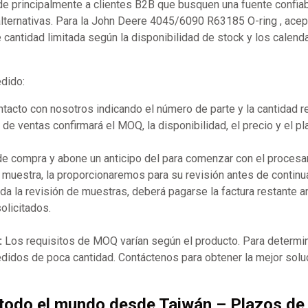
 principalmente a clientes B2B que busquen una fuente confia
ternativas. Para la John Deere 4045/6090 R63185 O-ring , ace
 cantidad limitada según la disponibilidad de stock y los calend
edido:
acto con nosotros indicando el número de parte y la cantidad r
de ventas confirmará el MOQ, la disponibilidad, el precio y el p
 de compra y abone un anticipo del para comenzar con el procesa
 muestra, la proporcionaremos para su revisión antes de continua
a la revisión de muestras, deberá pagarse la factura restante 
olicitados.
:
Los requisitos de MOQ varían según el producto. Para determin
didos de poca cantidad. Contáctenos para obtener la mejor solu
 todo el mundo desde Taiwán – Plazos de