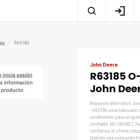
tos
R63185
John Deere
R63185 O-
o inicia sesión
s información
John Dee
l producto.
Repuesto alternativo Jo
- R63185 está fabricado 
rendimiento para un ajust
confiable. MJ GASKET, fa
confianza, le ofrece solu
¡Solicite una cotización h