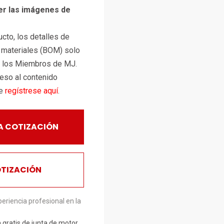
er las imágenes de
cto, los detalles de
e materiales (BOM) solo
a los Miembros de MJ.
ceso al contenido
te
regístrese aquí
.
A COTIZACIÓN
OTIZACIÓN
eriencia profesional en la
gratis de junta de motor
,