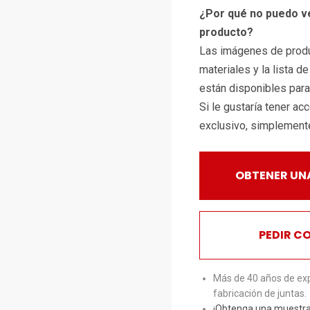
¿Por qué no puedo v
producto?
Las imágenes de produ
materiales y la lista d
están disponibles par
Si le gustaría tener ac
exclusivo, simplemen
OBTENER UN
PEDIR C
Más de 40 años de exp
fabricación de juntas.
¡Obtenga una muestra 