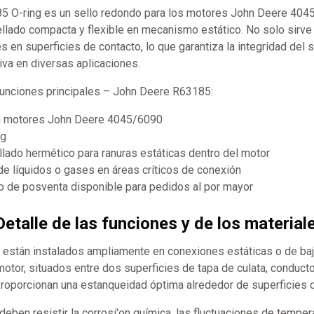
 O-ring es un sello redondo para los motores John Deere 404
llado compacta y flexible en mecanismo estático. No solo sirve 
s en superficies de contacto, lo que garantiza la integridad del 
iva en diversas aplicaciones.
 funciones principales – John Deere R63185:
n motores John Deere 4045/6090
ng
lado hermético para ranuras estáticas dentro del motor
de líquidos o gases en áreas críticos de conexión
 de posventa disponible para pedidos al por mayor
Detalle de las funciones y de los material
s están instalados ampliamente en conexiones estáticas o de ba
otor, situados entre dos superficies de tapa de culata, conduct
 Proporcionan una estanqueidad óptima alrededor de superficies 
 deben resistir la corrosi'on química, las fluctuaciones de tempera