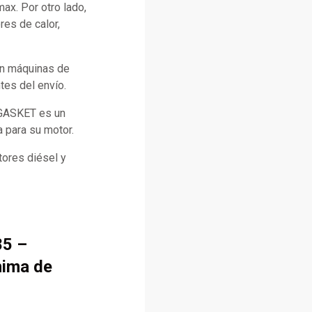
x. Por otro lado,
es de calor,
con máquinas de
tes del envío.
 GASKET es un
a para su motor.
ores diésel y
85 –
nima de