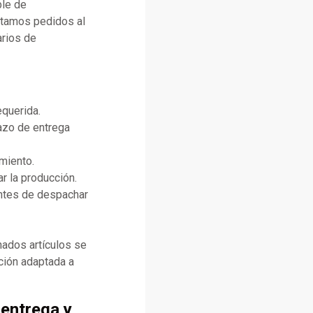
ble de
ptamos pedidos al
arios de
equerida.
lazo de entrega
miento.
r la producción.
antes de despachar
ados artículos se
ción adaptada a
 entrega y