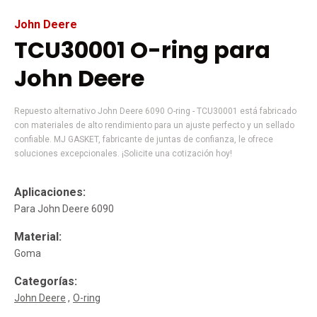
John Deere
TCU30001 O-ring para
John Deere
Repuesto alternativo John Deere 6090 O-ring - TCU30001 está fabricado
con materiales de alto rendimiento para un ajuste perfecto y un sellado
confiable. MJ GASKET, fabricante de juntas de confianza, le ofrece
soluciones excepcionales. ¡Solicite una cotización hoy!
Aplicaciones:
Para John Deere 6090
Material:
Goma
Categorías:
John Deere
O-ring