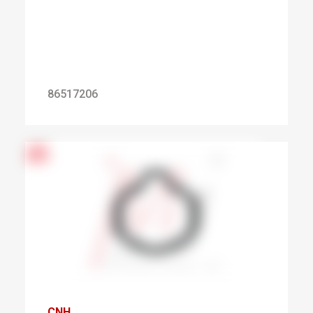
86517206
CNH