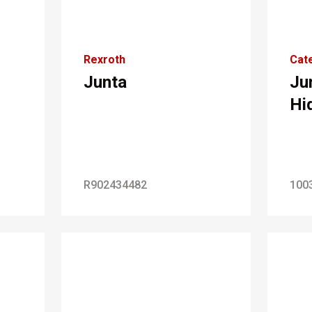
Rexroth
Cate
Junta
Ju
Hi
R902434482
100