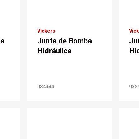
Vickers
Vic
sa
Junta de Bomba
Ju
Hidráulica
Hi
934444
932