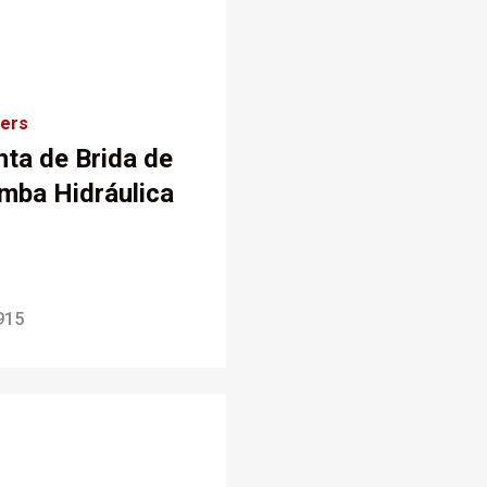
kers
nta de Brida de
mba Hidráulica
915