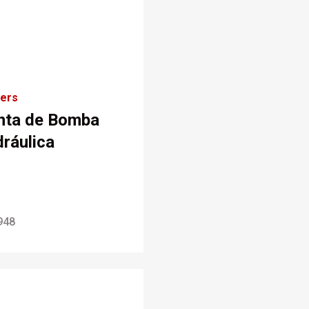
kers
nta de Bomba
dráulica
948