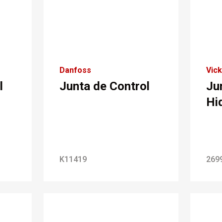
Danfoss
Vic
l
Junta de Control
Ju
Hi
K11419
269