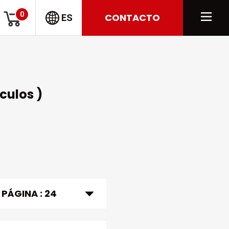
0
CONTACTO
ES
ículos )
 PÁGINA :
24