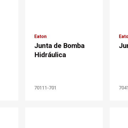
Eaton
Eat
Junta de Bomba
Ju
Hidráulica
70111-701
704