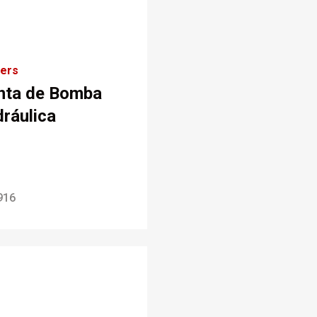
kers
nta de Bomba
dráulica
916