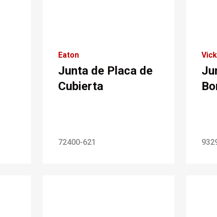
Eaton
Vic
Junta de Placa de
Ju
Cubierta
Bo
72400-621
932