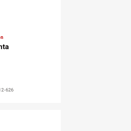
on
nta
12-626