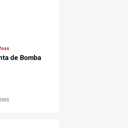
foss
nta de Bomba
0565