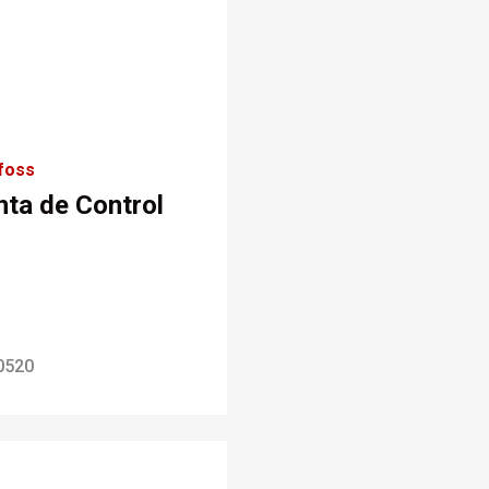
foss
nta de Control
0520