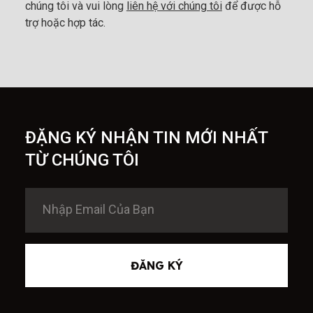
chúng tôi và vui lòng
liên hệ với chúng tôi
để được hỗ
trợ hoặc hợp tác.
ĐẶNG KÝ NHẬN TIN MỚI NHẤT
TỪ CHÚNG TÔI
ĐĂNG KÝ