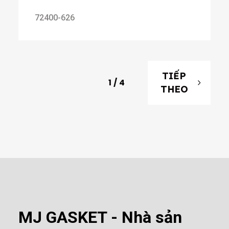
72400-626
TIẾP
1
/
4
THEO
MJ GASKET - Nhà sản