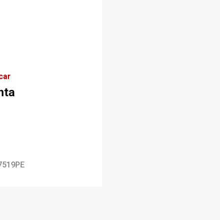
car
nta
7519PE