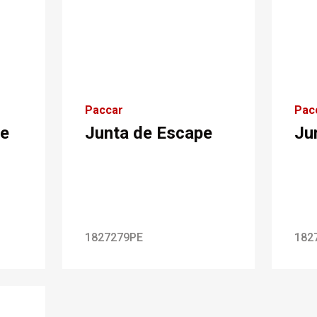
Paccar
Pac
le
Junta de Escape
Ju
1827279PE
182