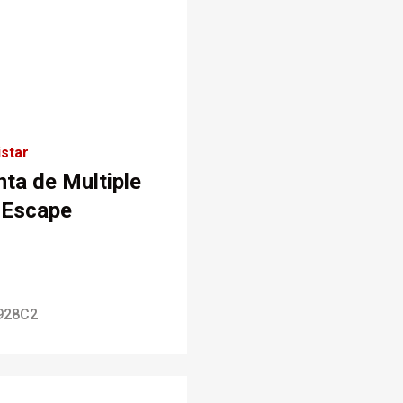
star
nta de Multiple
 Escape
928C2