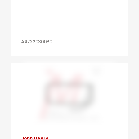
A4722030080
John Deere