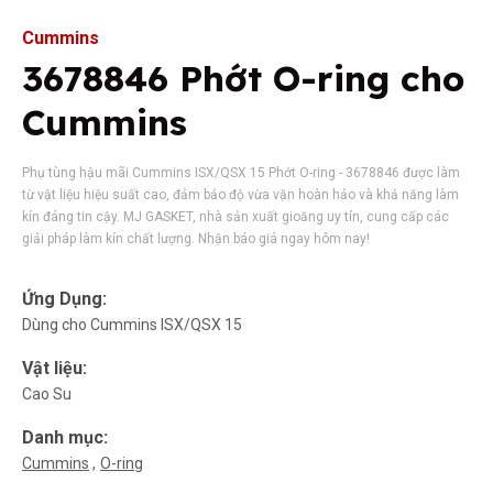
Cummins
3678846 Phớt O-ring cho
Cummins
Phụ tùng hậu mãi Cummins ISX/QSX 15 Phớt O-ring - 3678846 được làm
từ vật liệu hiệu suất cao, đảm bảo độ vừa vặn hoàn hảo và khả năng làm
kín đáng tin cậy. MJ GASKET, nhà sản xuất gioăng uy tín, cung cấp các
giải pháp làm kín chất lượng. Nhận báo giá ngay hôm nay!
Ứng Dụng:
Dùng cho Cummins ISX/QSX 15
Vật liệu:
Cao Su
Danh mục:
Cummins
O-ring