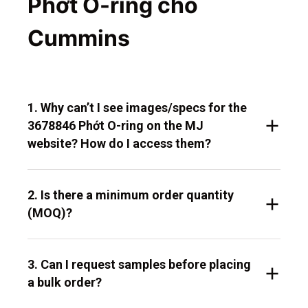
Phớt O-ring cho
Cummins
1. Why can’t I see images/specs for the
3678846 Phớt O-ring on the MJ
website? How do I access them?
2. Is there a minimum order quantity
(MOQ)?
3. Can I request samples before placing
a bulk order?