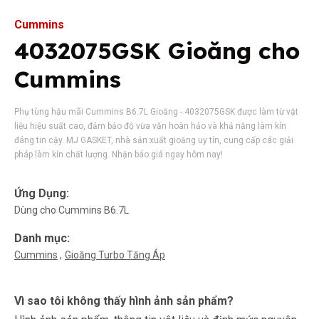
Cummins
4032075GSK Gioăng cho
Cummins
Phụ tùng hậu mãi Cummins B6.7L Gioăng - 4032075GSK được làm từ vật
liệu hiệu suất cao, đảm bảo độ vừa vặn hoàn hảo và khả năng làm kín
đáng tin cậy. MJ GASKET, nhà sản xuất gioăng uy tín, cung cấp các giải
pháp làm kín chất lượng. Nhận báo giá ngay hôm nay!
Ứng Dụng:
Dùng cho Cummins B6.7L
Danh mục:
Cummins
Gioăng Turbo Tăng Áp
Vì sao tôi không thấy hình ảnh sản phẩm?