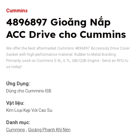
Cummins
4896897 Gioăng Nắp
ACC Drive cho Cummins
We offer the best aftermarket Cummins 4896897 Accessory Drive Cover
Gasket with high-performance material: Rubber to Metal Bonding.
Primarily used on Cummins 5.9L, 6.7L, ISB/QSB Engine - Send an RFQ to
us today!
Ứng Dụng:
Dùng cho Cummins ISB
Vật liệu:
Kim Loại Kẹp Với Cao Su
Danh mục:
Cummins
Gioăng Phanh Khí Nén