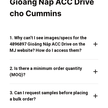
Gioăng Nắp ACC Drive
cho Cummins
1. Why can’t I see images/specs for the
4896897 Gioăng Nắp ACC Drive on the
MJ website? How do I access them?
2. Is there a minimum order quantity
(MOQ)?
3. Can I request samples before placing
a bulk order?