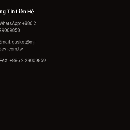
ng Tin Liên Hệ
WhatsApp: +886 2
29009858
Email: gasket@mj-
deyi.com.tw
FAX: +886 2 29009859