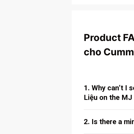
Product F
cho Cumm
1. Why can’t I
Liệu on the MJ
2. Is there a m