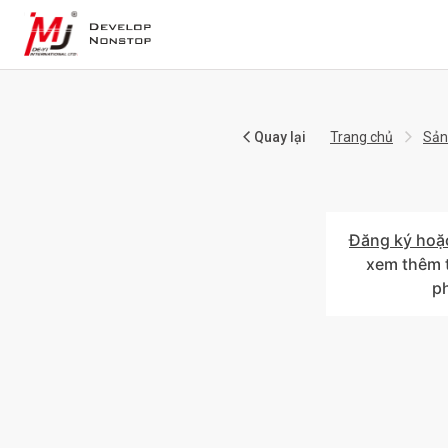
Quay lại
Trang chủ
Sản
Đăng ký hoặ
xem thêm t
p