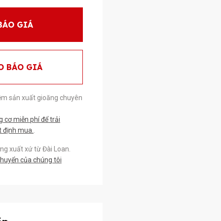
BÁO GIÁ
O BÁO GIÁ
ệm sản xuất gioăng chuyên
cơ miễn phí để trải
t định mua.
.
g xuất xứ từ Đài Loan.
chuyển của chúng tôi