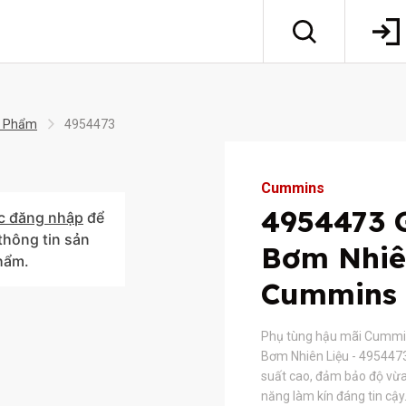
 Phẩm
4954473
Cummins
4954473 
c đăng nhập
để
hông tin sản
Bơm Nhiê
hẩm.
Cummins
Phụ tùng hậu mãi Cummi
Bơm Nhiên Liệu - 4954473 
suất cao, đảm bảo độ vừ
năng làm kín đáng tin cậ