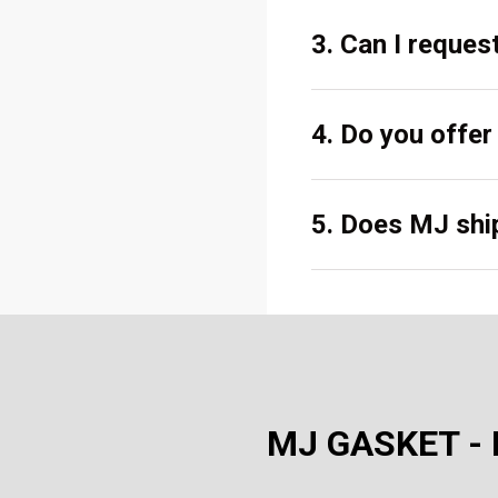
3. Can I reques
4. Do you offe
5. Does MJ ship
MJ GASKET - N