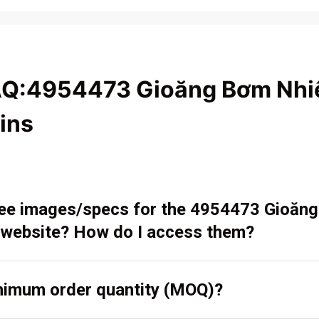
AQ:4954473 Gioăng Bơm Nhiê
ins
 see images/specs for the 4954473 Gioăn
 website? How do I access them?
inimum order quantity (MOQ)?