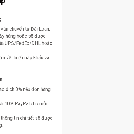
ặp
g
 vận chuyển từ Đài Loan,
lấy hàng hoặc sẽ được
 của UPS/FedEx/DHL hoặc
ệm về thuế nhập khẩu và
n
giao dịch 3% nếu đơn hàng
ịch 10% PayPal cho mỗi
thông tin chi tiết sẽ được
g.