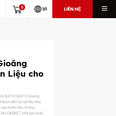
0
LIÊN HỆ
VI
Gioăng
n Liệu cho
ns ISX15/QSX15 Gioăng
được làm từ vật liệu hiệu
a vặn hoàn hảo và khả
y. MJ GASKET, nhà sản xuất