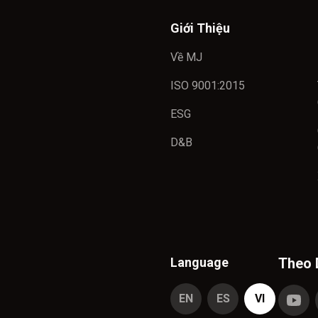
Giới Thiệu
Về MJ
ISO 9001:2015
ESG
D&B
Language
Theo 
EN
ES
VI