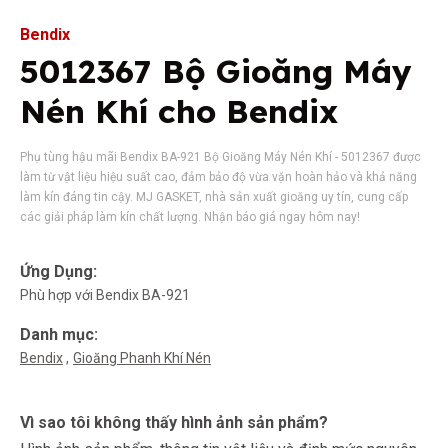
Bendix
5012367 Bộ Gioăng Máy
Nén Khí cho Bendix
Phụ tùng hậu mãi Bendix BA-921 Bộ Gioăng Máy Nén Khí - 5012367 được
làm từ vật liệu hiệu suất cao, đảm bảo độ vừa vặn hoàn hảo và khả năng
làm kín đáng tin cậy. MJ GASKET, nhà sản xuất gioăng uy tín, cung cấp
các giải pháp làm kín chất lượng. Nhận báo giá ngay hôm nay!
Ứng Dụng:
Phù hợp với Bendix BA-921
Danh mục:
Bendix
Gioăng Phanh Khí Nén
Vì sao tôi không thấy hình ảnh sản phẩm?