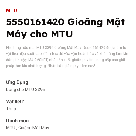
MTU
5550161420 Gioăng Mặt
Máy cho MTU
Phụ tùng hậu mãi MTU S396 Gioăng Mặt Máy - 5550161420 được làm từ
vật liệu hiệu suất cao, đảm bảo độ vừa vặn hoàn hảo và khả năng làm kín
đáng tin cậy. MJ GASKET, nhà sản xuất gioăng uy tín, cung cấp các giải
pháp làm kín chất lượng. Nhận báo giá ngay hôm nay!
Ứng Dụng:
Dùng cho MTU S396
Vật liệu:
Thép
Danh mục:
MTU
Gioăng Mặt Máy