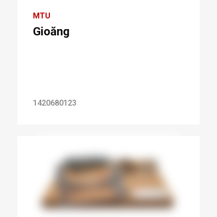
MTU
Gioăng
1420680123