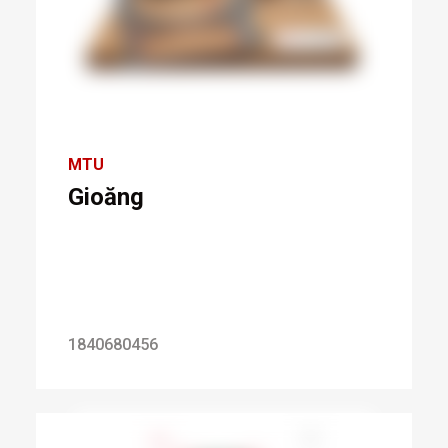
MTU
Gioăng
1840680456