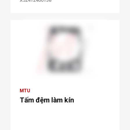
X52412400138
MTU
Tấm đệm làm kín