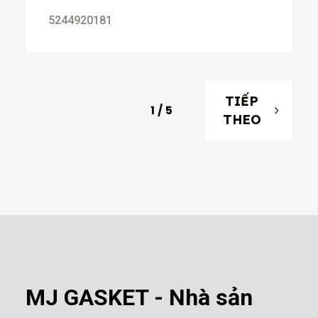
5244920181
TIẾP
1
/
5
THEO
MJ GASKET - Nhà sản