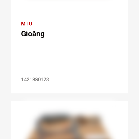
MTU
Gioăng
1421880123