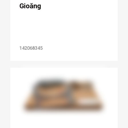
Gioăng
142068345