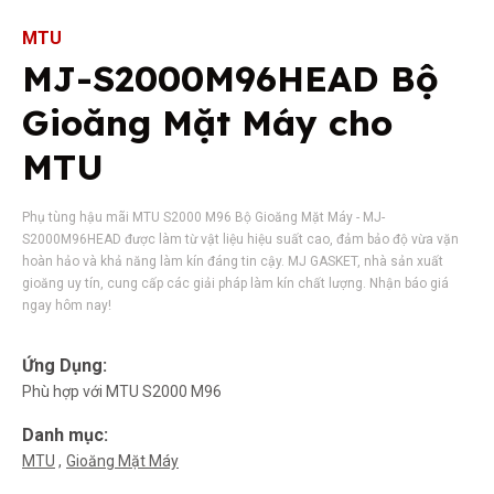
MTU
MJ-S2000M96HEAD Bộ
Gioăng Mặt Máy cho
MTU
Phụ tùng hậu mãi MTU S2000 M96 Bộ Gioăng Mặt Máy - MJ-
S2000M96HEAD được làm từ vật liệu hiệu suất cao, đảm bảo độ vừa vặn
hoàn hảo và khả năng làm kín đáng tin cậy. MJ GASKET, nhà sản xuất
gioăng uy tín, cung cấp các giải pháp làm kín chất lượng. Nhận báo giá
ngay hôm nay!
Ứng Dụng:
Phù hợp với MTU S2000 M96
Danh mục:
MTU
Gioăng Mặt Máy