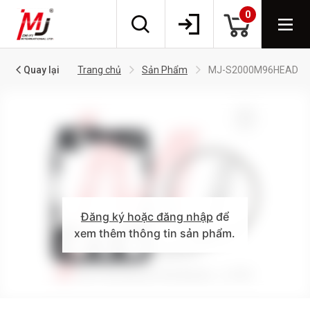
0
Quay lại
Trang chủ
Sản Phẩm
MJ-S2000M96HEAD
Đăng ký hoặc đăng nhập
để
xem thêm thông tin sản phẩm.