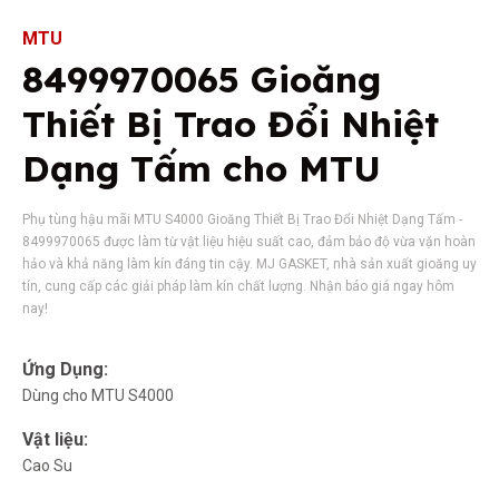
MTU
8499970065 Gioăng
Thiết Bị Trao Đổi Nhiệt
Dạng Tấm cho MTU
Phụ tùng hậu mãi MTU S4000 Gioăng Thiết Bị Trao Đổi Nhiệt Dạng Tấm -
8499970065 được làm từ vật liệu hiệu suất cao, đảm bảo độ vừa vặn hoàn
hảo và khả năng làm kín đáng tin cậy. MJ GASKET, nhà sản xuất gioăng uy
tín, cung cấp các giải pháp làm kín chất lượng. Nhận báo giá ngay hôm
nay!
Ứng Dụng:
Dùng cho MTU S4000
Vật liệu:
Cao Su