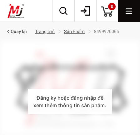
0
Quay lại
Trang chủ
Sản Phẩm
8499970065
Đăng ký hoặc đăng nhập
để
xem thêm thông tin sản phẩm.