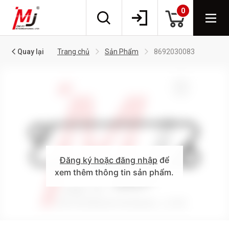
0
Quay lại
Trang chủ
Sản Phẩm
8692030083
Đăng ký hoặc đăng nhập
để
xem thêm thông tin sản phẩm.