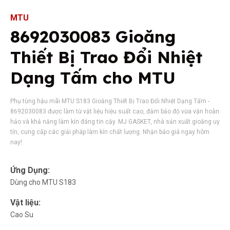
MTU
8692030083 Gioăng
Thiết Bị Trao Đổi Nhiệt
Dạng Tấm cho MTU
Phụ tùng hậu mãi MTU S183 Gioăng Thiết Bị Trao Đổi Nhiệt Dạng Tấm -
8692030083 được làm từ vật liệu hiệu suất cao, đảm bảo độ vừa vặn hoàn
hảo và khả năng làm kín đáng tin cậy. MJ GASKET, nhà sản xuất gioăng uy
tín, cung cấp các giải pháp làm kín chất lượng. Nhận báo giá ngay hôm
nay!
Ứng Dụng:
Dùng cho MTU S183
Vật liệu:
Cao Su