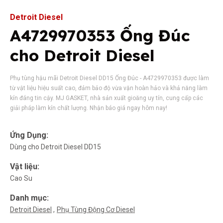
Detroit Diesel
A4729970353 Ống Đúc
cho Detroit Diesel
Phụ tùng hậu mãi Detroit Diesel DD15 Ống Đúc - A4729970353 được làm
từ vật liệu hiệu suất cao, đảm bảo độ vừa vặn hoàn hảo và khả năng làm
kín đáng tin cậy. MJ GASKET, nhà sản xuất gioăng uy tín, cung cấp các
giải pháp làm kín chất lượng. Nhận báo giá ngay hôm nay!
Ứng Dụng:
Dùng cho Detroit Diesel DD15
Vật liệu:
Cao Su
Danh mục:
Detroit Diesel
Phụ Tùng Động Cơ Diesel