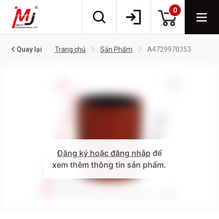
0
Quay lại
Trang chủ
Sản Phẩm
A4729970353
Đăng ký hoặc đăng nhập
để
xem thêm thông tin sản phẩm.