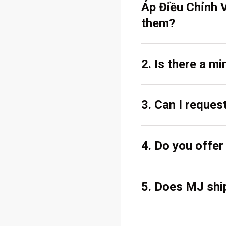
Áp Điều Chỉnh 
them?
2. Is there a m
3. Can I reques
4. Do you offe
5. Does MJ ship