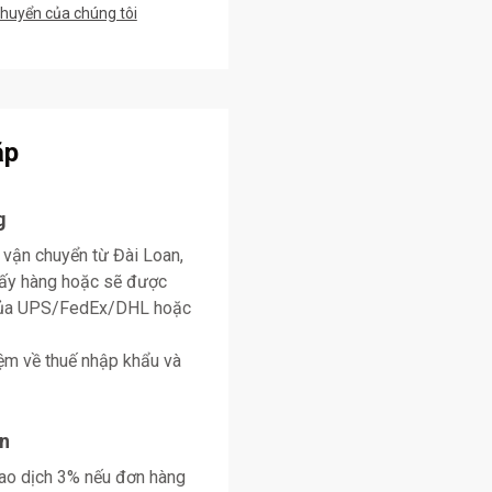
chuyển của chúng tôi
ặp
g
 vận chuyển từ Đài Loan,
lấy hàng hoặc sẽ được
 của UPS/FedEx/DHL hoặc
ệm về thuế nhập khẩu và
n
giao dịch 3% nếu đơn hàng