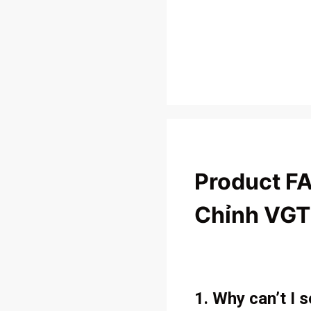
Product F
Chỉnh VGT
1. Why can’t I