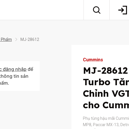
 Phẩm
MJ-28612
Cummins
MJ-28612
c đăng nhập
để
hông tin sản
Turbo Tă
hẩm.
Chỉnh VGT
cho Cumm
Phụ tùng hậu mãi Cummin
MP8, Paccar MX-13, Detro