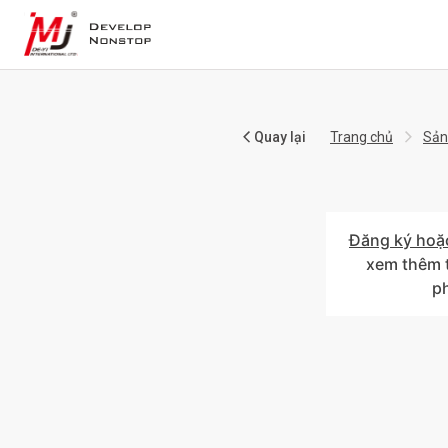
Quay lại
Trang chủ
Sản
Đăng ký hoặ
xem thêm t
p