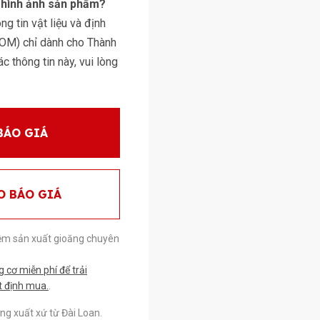
y hình ảnh sản phẩm?
g tin vật liệu và định
BOM) chỉ dành cho Thành
 thông tin này, vui lòng
BÁO GIÁ
O BÁO GIÁ
ệm sản xuất gioăng chuyên
cơ miễn phí để trải
t định mua.
.
g xuất xứ từ Đài Loan.