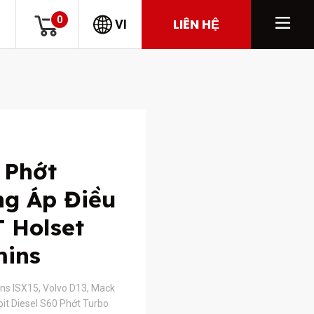
0
LIÊN HỆ
VI
 Phớt
ng Áp Điều
 Holset
ins
s ISX15, Volvo D13, Mack
it Diesel S60 Phớt Turbo