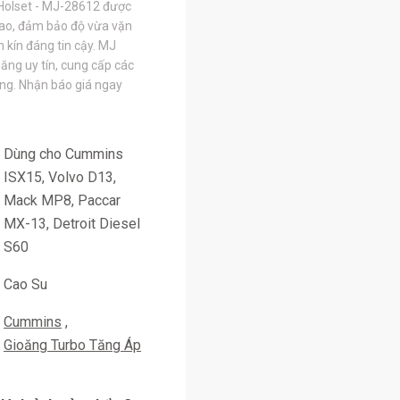
Holset - MJ-28612 được
 cao, đảm bảo độ vừa vặn
 kín đáng tin cậy. MJ
ăng uy tín, cung cấp các
ợng. Nhận báo giá ngay
Dùng cho Cummins
ISX15, Volvo D13,
Mack MP8, Paccar
MX-13, Detroit Diesel
S60
Cao Su
Cummins
Gioăng Turbo Tăng Áp