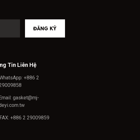
ĐĂNG KÝ
ng Tin Liên Hệ
WhatsApp: +886 2
29009858
Email: gasket@mj-
deyi.com.tw
FAX: +886 2 29009859