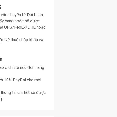
g
 vận chuyển từ Đài Loan,
lấy hàng hoặc sẽ được
 của UPS/FedEx/DHL hoặc
ệm về thuế nhập khẩu và
n
giao dịch 3% nếu đơn hàng
ịch 10% PayPal cho mỗi
thông tin chi tiết sẽ được
g.