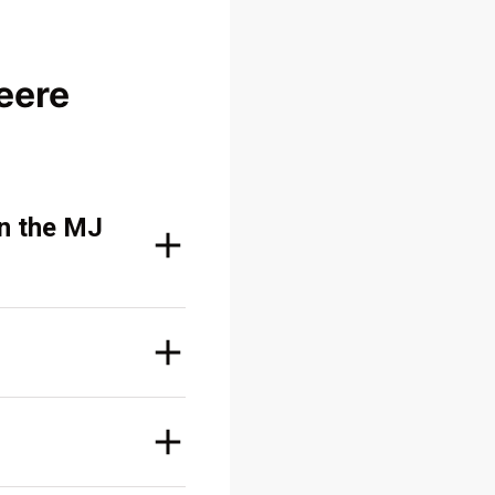
eere
on the MJ