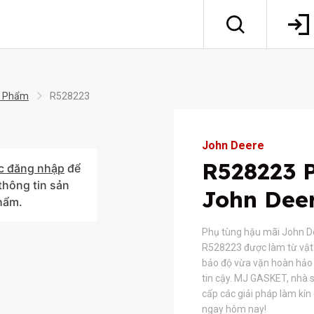
 Phẩm
R528223
John Deere
R528223 
c đăng nhập
để
hông tin sản
John Dee
hẩm.
Phụ tùng hậu mãi John D
R528223 được làm từ vật 
bảo độ vừa vặn hoàn hảo 
tin cậy. MJ GASKET, nhà s
cấp các giải pháp làm kín
ngay hôm nay!