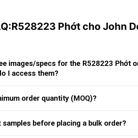
AQ:R528223 Phớt cho John D
 see images/specs for the R528223 Phớt 
o I access them?
inimum order quantity (MOQ)?
t samples before placing a bulk order?