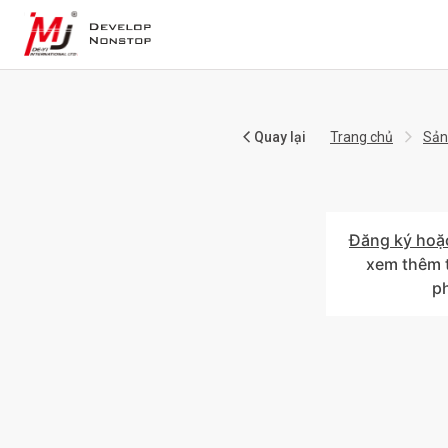
Quay lại
Trang chủ
Sản
Đăng ký hoặ
xem thêm t
p