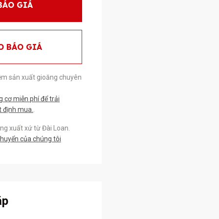
BÁO GIÁ
O BÁO GIÁ
ệm sản xuất gioăng chuyên
cơ miễn phí để trải
t định mua.
.
g xuất xứ từ Đài Loan.
chuyển của chúng tôi
ặp