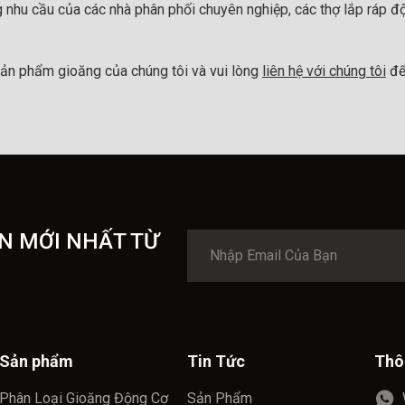
 nhu cầu của các nhà phân phối chuyên nghiệp, các thợ lắp ráp đ
ản phẩm gioăng của chúng tôi và vui lòng
liên hệ với chúng tôi
để
N MỚI NHẤT TỪ
Sản phẩm
Tin Tức
Thô
Phân Loại Gioăng Động Cơ
Sản Phẩm