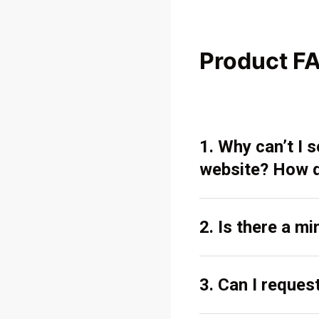
Product F
1. Why can’t I
website? How d
2. Is there a m
3. Can I reques