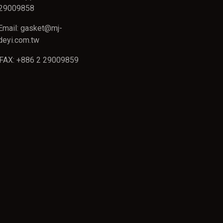
29009858
Email: gasket@mj-
deyi.com.tw
FAX: +886 2 29009859