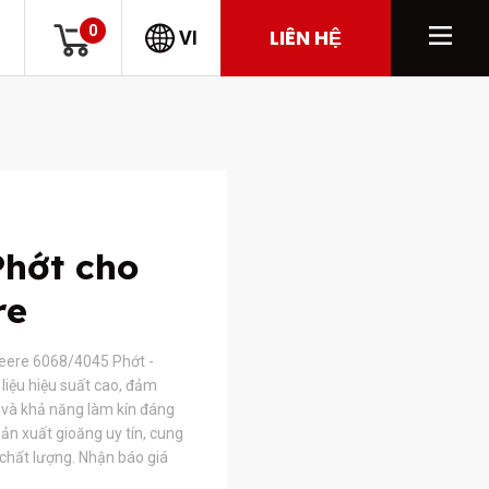
0
LIÊN HỆ
VI
Phớt cho
re
eere 6068/4045 Phớt -
liệu hiệu suất cao, đảm
và khả năng làm kín đáng
ản xuất gioăng uy tín, cung
 chất lượng. Nhận báo giá