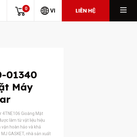
0
LIÊN HỆ
VI
0-01340
ặt Máy
ar
r 4TNE106 Gioăng Mặt
ợc làm từ vật liệu hiệu
a vặn hoàn hảo và khả
y. MJ GASKET, nhà sản xuất