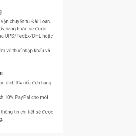
g
 vận chuyển từ Đài Loan,
lấy hàng hoặc sẽ được
 của UPS/FedEx/DHL hoặc
ệm về thuế nhập khẩu và
n
giao dịch 3% nếu đơn hàng
ịch 10% PayPal cho mỗi
thông tin chi tiết sẽ được
g.