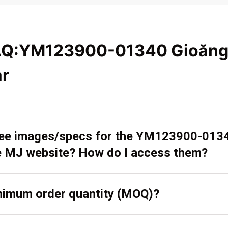
AQ:YM123900-01340 Gioăng
r
 see images/specs for the YM123900-013
 MJ website? How do I access them?
inimum order quantity (MOQ)?