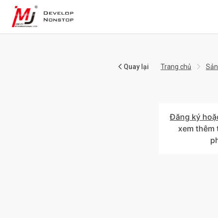
Quay lại
Trang chủ
Sản
Đăng ký hoặ
xem thêm t
p