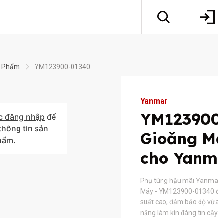
 Phẩm
YM123900-01340
Yanmar
YM12390
c đăng nhập
để
hông tin sản
Gioăng M
hẩm.
cho Yanm
Phụ tùng hậu mãi Yanma
Máy - YM123900-01340 đư
suất cao, đảm bảo độ vừ
năng làm kín đáng tin cậ