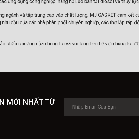
ác ứng dụng công nghiệp, hàng hải, xe bán tải diesel và thủy lực
ong ngành và tập trung cao vào chất lượng, MJ GASKET cam kết cu
 nhu cầu của các nhà phân phối chuyên nghiệp, các thợ lắp ráp đ
ản phẩm gioăng của chúng tôi và vui lòng
liên hệ với chúng tôi
để
N MỚI NHẤT TỪ