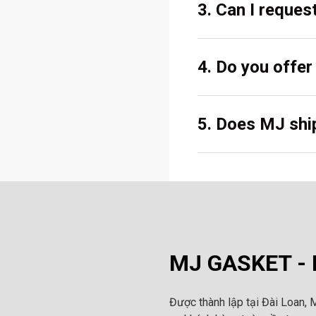
3. Can I reques
4. Do you offe
5. Does MJ ship
MJ GASKET - N
Được thành lập tại Đài Loan, 