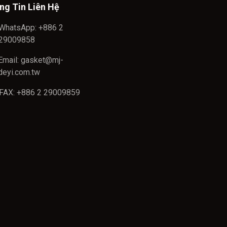
ng Tin Liên Hệ
WhatsApp: +886 2
29009858
Email: gasket@mj-
deyi.com.tw
FAX: +886 2 29009859