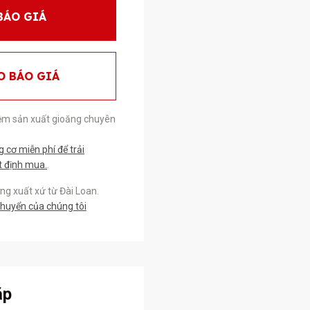
BÁO GIÁ
O BÁO GIÁ
ệm sản xuất gioăng chuyên
cơ miễn phí để trải
t định mua.
.
g xuất xứ từ Đài Loan.
chuyển của chúng tôi
ặp