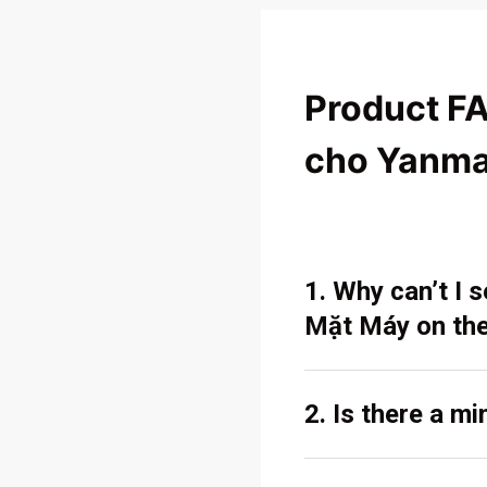
Product F
cho Yanma
1. Why can’t I
Mặt Máy on the
2. Is there a m