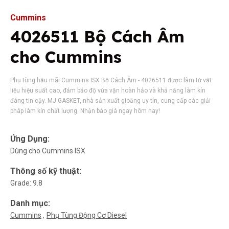
Cummins
4026511 Bộ Cách Âm
cho Cummins
Phụ tùng hậu mãi Cummins ISX Bộ Cách Âm - 4026511 được làm từ vật
liệu hiệu suất cao, đảm bảo độ vừa vặn hoàn hảo và khả năng làm kín
đáng tin cậy. MJ GASKET, nhà sản xuất gioăng uy tín, cung cấp các giải
pháp làm kín chất lượng. Nhận báo giá ngay hôm nay!
Ứng Dụng:
Dùng cho Cummins ISX
Thông số kỹ thuật:
Grade: 9.8
Danh mục:
Cummins
Phụ Tùng Động Cơ Diesel