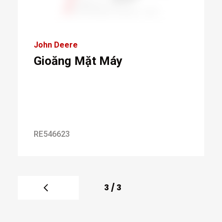
John Deere
Gioăng Mặt Máy
RE546623
3
/
3